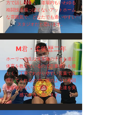
方で話しやすく、道場内もいわゆる
格闘技道場っぽくないアットホーム
な雰囲気で、どなたでも通いやすい
スタジオだと思います。
M君・柔術歴二年
​ホーリー先生は保育園の子ども達に
体育を教えているので言葉使いも優
しく、丁寧でわかりやすい言葉で説
明してくれるので、僕のように格闘
技経験がない方でもすぐに上達を実
感できると思います。