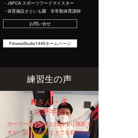
・JSFCA スポーツフードマイスター
​・保育施設さといも園 非常勤体育講師
お問い合せ
FitnessStudio1440ホームページ
練習生の声
​Nさん・柔
術歴半年
​ホーリー先生は見た目は少し強面で
すが、話してみるととても穏やかな