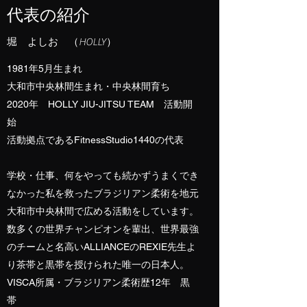
​代表の紹介
堀 よしお （HOLLY）
1981年5月生まれ
大和市中央林間生まれ・中央林間育ち
2020年 HOLLY JIU-JITSU TEAM 活動開
始
活動拠点であるFitnessStudio1440の代表
学校・仕事、何をやっても続かずうまくでき
なかった私を救ったブラジリアン柔術を地元
大和市中央林間で広める活動をしています。
数多くの世界チャンピオンを輩出、世界最強
のチームと名高いALLIANCEのREXIE先生よ
り茶帯と黒帯を授けられた唯一の日本人。
​VISCA所属・
ブラジリアン柔術歴12年 黒
帯