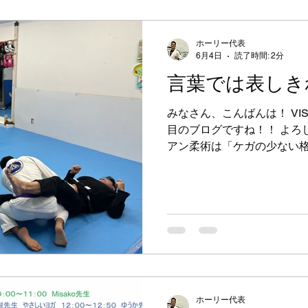
らず本部は人数が多く、た
した。 代表の水野先生にも
ホーリー代表
参加した練習生たちは多くの
6月4日
読了時間: 2分
も練習風景を見て、それぞ
言葉では表しき
明日からのクラスに必要なも
強になった一日となりました
みなさん、こんばんは！ VI
だいたVISCA本部の水野
目のブログですね！！ よろ
とうございました！！ サッ
アン柔術は「ケガの少ない
となりました！！ さて、7
ず楽しめる・始められると
きあがって、カレンダーも更
の道場同様に30代から40
変更など
なのですが、今日は珍しく参
スになりました！！ 皆さん
少しだけ緊張してしまいまし
モを取り、ある方はたくさ
じたことのない「アカデミ
じました。ちょっと言葉に
が込み上げてきました。 ご
ホーリー代表