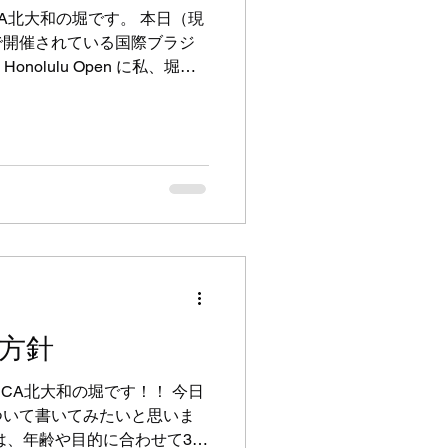
3～15日 お盆休み 全クラ
CA北大和の堀です。 本日（現
のみお休み 試験的に毎週木曜
で開催されている国際ブラジ
でのクラスとし、スパーリング
onolulu Open に私、堀が
か三回勝って優勝 たくさんの
た 今回は約2年ぶりの試合
のケガをし不安のある中の今
私にとって第二の故郷と言っ
れがたくさんあり 今回も本
のおかげでこの結果を得るこ
ございます 一週間もクラスを
かったのですが、気持ちよく
皆さんには感謝の気持ちでい
クラスでは、子どもたち全員
」と応援され いつも以上に
方針
の師匠であるVISCA柔術ア
生の皆さん VISCA北大和
SCA北大和の堀です！！ 今日
の選手練の練習仲間たち そし
ついて書いてみたいと思いま
毎年お世話になってい
は、年齢や目的に合わせて3つ