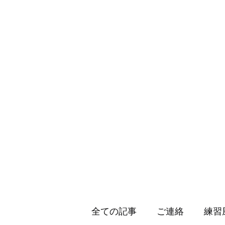
HOLLY JIU-JITSU TEAM
​VISCA柔術 北大和支部
ホーム
入会のご案内
スケジュール
キッズ柔術体育
全ての記事
ご連絡
練習