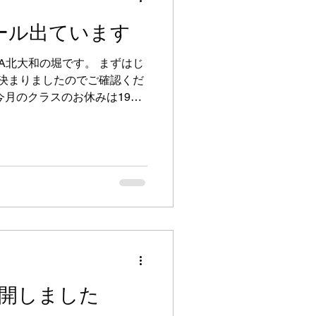
・水曜日のクラスの様子なの
南部を通過し、まだ路面も濡
ール出ています
のですが、多くの方がクラス
近では「半年ぶり？」に練習
CA北大和の堀です。 まずはじ
ジリアン柔術をやめてしまっ
決まりましたのでご確認くだ
人、また一人と仲間が増えて
今月のクラスのお休みは19日
本当に
回のみ。 ぜひ皆さん、6月も
さい！！ 今月も多くの方に
当に、本当に感謝の気持ちで
ラジリアン柔術を楽しんでい
き継き「見学・体験」受け付
ン柔術に興味ある！子供に武
様、お気軽にお問い合わせく
している「グラップリング」
も最近は多くの方にご参加い
闘技経験のない方、立ち技経
い」という方、「総合格闘技
開しました
たいという方、様々な方々に