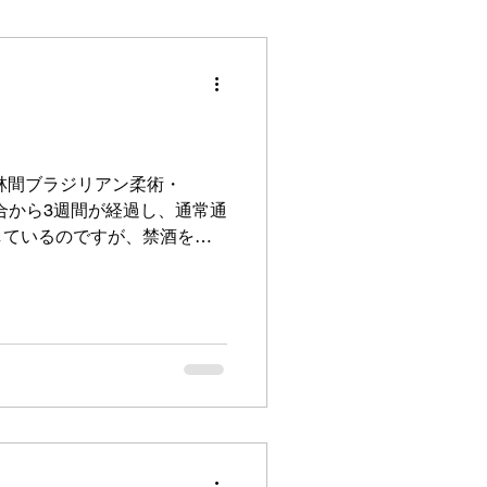
林間ブラジリアン柔術・
試合から3週間が経過し、通常通
しているのですが、禁酒をし
ことに多くの方から「飲みに
き、お酒を浴びるように飲ん
この週末、予定ではあと二回
れるということなので、身体
しながらお酒を楽しんできた
辺にいますので、私をお見か
」と声をかけてやってくださ
なくクラスへの参加者が少ない
方に話を聞き、導かれた答え