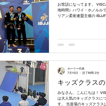
キッズクラスのみお休み ・1
お世話になってます。 VIS
スお休み ・26日（水）大人
地時間）ハワイ・ホノルル
日は19時30分から21時ま
リアン柔術連盟主催の IBJJF H
無
出場しました 結果はなんと
応援、ありがとうございまし
一年前、左膝に少し大きめ
回の試合でした ホノルルは
ても過言ではないほど思い入
当に多くの方々のサポート
とができました ありがとう
休みにすることはとても辛
送り出してくれた練習生の
ホーリー代表
っぱいです 出国前の最後の
7月10日
読了時間: 2分
から「先生、頑張ってきて！
キッズクラスの
力を出すことができました 私
カデミー代表の水野先生、練習
みなさん、こんにちは！ VI
支部の私の生徒さんたち 私
は大人気のキッズクラスに
てハワイでは白帯の頃から
す。 当道場のキッズクラス