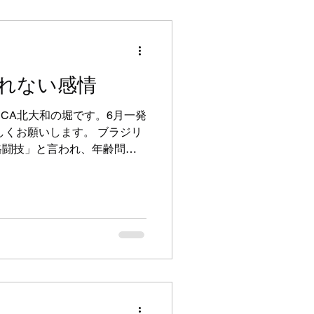
くさん練習することができま
直接アドバイスをいただき、
事を得られたようです。 私
れの練習生の課題がわかり、
れない感情
のがわかりました。 大変勉
。 出稽古を受け入れていた
SCA北大和の堀です。6月一発
先生、練習生の皆さん、ありが
しくお願いします。 ブラジリ
カー日本代表も勝ち 良い一日
格闘技」と言われ、年齢問わ
月のスケジュールもある程度で
よく言われるので、うちも他
新されています。 もう少し
代のが多く、主な生徒さんの層
加者全員が20代というクラ
とてもフレッシュで、指導中
た（笑） ある方は熱心にメ
ん質問をしてくれ、今まで感
ーの成長」みたいなものを感
するのは難しい、嬉しい感情
参加いただきありがとうござ