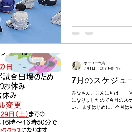
のクラスに分かれています。
学3年生以下を対象に、挨拶
学びながら、柔術の基礎を身
「ベーシッククラス」 全年
本技術を中心に、年上の子
一緒に成長していくことを大
「アドバンスクラス」 試合
レベルを目指す子のための
るだけではなく、後輩の見
ホーリー代表
にできることも求めています
7月1日
読了時間: 1分
えたいのは、「強さ」と「
7月のスケジュ
いうことです。 柔術では勝
それ以上に、仲間を尊重し
みなさん、こんにちは！！ V
いる人がいたら手を差し伸
になりましたので今月のス
思っています。 道場は技を
い。 まずはじめに、今月は
として成長する場所でもあ
ったため 16日のクラスから
みとなります。 予定では（今
人のクラスのみ自主練を開催