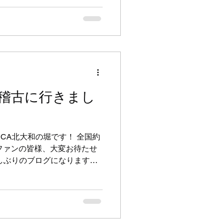
第お知らせします。 そし
始まるため、夏休み期間中の
は16時～16時50分で全年
。 晴れた日の水曜日・土曜
き氷を振舞いますので、ぜひ
キッズクラスも多くの練習生
りがとうございました。 15
件を探して回っているのです
出稽古に行きまし
けることができません。 子
アン柔術を楽しめる場所を提
間ブラジリアン柔術VISCA
体験・見学、随時募集してい
SCA北大和の堀です！ 全国約
グファンの皆様、大変お待たせ
しぶりのブログになります！
大和支部の会員さんを連れて川
柔術・本部に出稽古に行かせて
ッカーW杯と スポーツ好きに
トが開催されていたので、
と思案しましたが、あいかわ