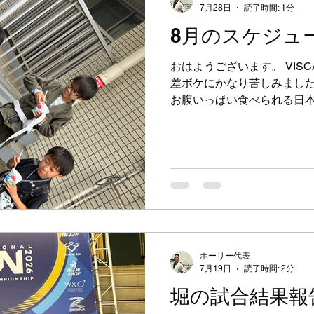
が「暑くて運動する気にな
7月28日
読了時間: 1分
えると遅くまで練習できない
8月のスケジュ
で！！ 試験的に「打ち込み
しました！ 毎週木曜日は19
おはようございます。 VIS
したいことを打ち込み練習
差ボケにかなり苦しみました
す。 VISCA川崎本部でも
お腹いっぱい食べられる日本
同じシステムです。 自主練
みに入りましたね！！ あい
笑顔にパワーをもらっていま
は、水曜日と土曜日に限り
います。 水曜日・土曜日と
クラスで開講。 晴れた日の
氷を子どもたちに振舞ってい
25日に行いました！！見て
かいた後のかき氷は最高です
験・見学、随時承っています
ホーリー代表
ださい！！ 8月のスケジュ
7月19日
読了時間: 2分
認ください。 ・5日（水）
堀の試合結果報
のため） ・7日（金）大人の