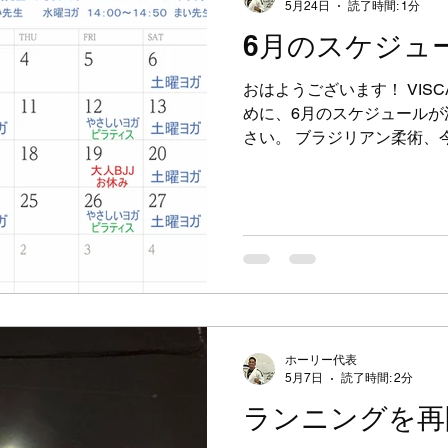
いました！ 上の画像は前日
5月24日
読了時間: 1分
ですが、台風が昼に神奈川
6月のスケジュ
れており風も強い中だった
に参加してくれました。 最
おはようございます！ VIS
を再開された方や一度ブラ
めに、6月のスケジュールが
た方の復帰などもあり、一
さい。 ブラジリアン柔術、
きて活気づいてきました。 
金曜日の「大人クラス」の一
たくさんクラスへご参加くだ
ご入会いただきました！ 本
いっぱいです。 ケガ無くブ
ただけたらと思います。 引
けています！！ ブラジリア
道を習わせたい！そんな皆
ださい。 毎週土曜日に開催
柔術衣を着ない寝技格闘技
ホーリー代表
ただいております。 全く格
5月7日
読了時間: 2分
験者で「寝技もやってみた
ランニングを再
やってます」寝技を強化し