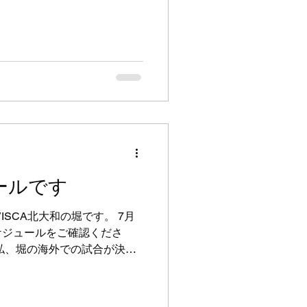
 まずは「キッズクラス」 小
や礼儀、体の使い方を楽しく
につけていきます。 次に
齢が参加できるクラスで、基
が年下の子を思いやりながら
切にしています。 そして
に挑戦したい子や、より高い
選手クラスです。ただ強くな
本となることや、仲間を大切
。 私が子どもたちに一番伝
優しさ」は両方とも大切だと
ールです
つことも嬉しいことですが、
、真面目に取り組み、困って
ISCA北大和の堀です。 7月
べられる人になってほしいと
ケジュールをご確認くださ
学ぶ場所であると同時に、人
私、堀の海外での試合が決ま
ります。
21日のキッズクラスまでお休
のところ）16日と17日は大
します。 21日月曜日は祝日