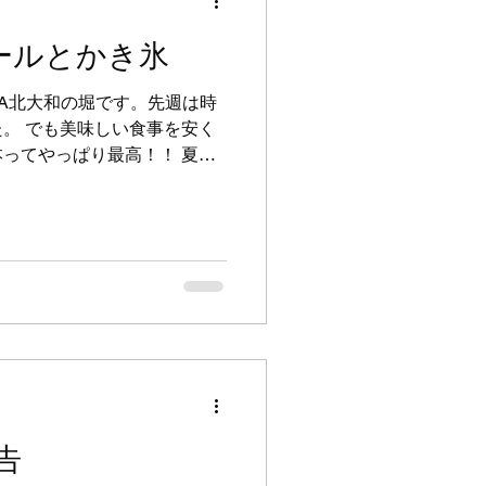
れない」「次の日のことを考
」ということでした。 そこ
ールとかき氷
だけの日」を導入することに
時半から21時。ご自身の練習
CA北大和の堀です。先週は時
する「打ち込みの日」にしま
。 でも美味しい食事を安く
導入されている「研究の日」と
ってやっぱり最高！！ 夏休
と
かわらず子どもたちの元気な
す♡ そんな夏休み期間中
特別スケジュールで運営して
もに、16時から全年齢合同の
クラス後には毎年恒例のかき
ます！！ 今年の第一回目を
ください！この笑顔！！ 汗を
ね！！ 夏休み期間中も体
。 お気軽にお問い合わせく
ールも出ていますので各自ご確
キッズクラスのみお休み（試合
告
みお休み ・11日（火・祝）