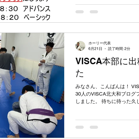
のため開催は未定。わかり次
て、今月後半から夏休みが
水曜日と土曜日のキッズクラス
齢合同でクラスを開講します
日は例年通りクラス後にか
ご参加ください！！ 昨日の
ホーリー代表
にご参加いただきました。 あ
6月21日
読了時間: 2分
人かな？いろいろと広い物
VISCA本部に
が、なかなか良い物件を見つ
た
どもたちが安全にブラジリ
供してあげたいです。 中央林
北大和では、引き続き 無料
みなさん、こんばんは！ VI
ます。お気
30人のVISCA北大和ブロ
しました。 待ちに待った久
本日6月21日日曜日は 北
崎市多摩区にあるVISCA
いただきました！ UFC、サ
はたまらない大きなイベン
「参加者は少ないかな？」