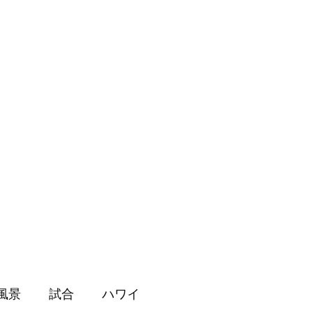
第二マットのご案内
ブログ
その他
風景
試合
ハワイ