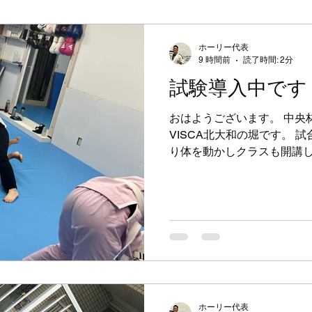
ホーリー代表
9 時間前
読了時間: 2分
試験導入中です
おはようございます。 中央
VISCA北大和の堀です。 
り体を動かしクラスも開講
ていた反動と、ありがたい
行こう」とお誘いをいただ
でしまっている日々です。 
かな？？祝勝会を開いてく
を壊さないよう自分を制御
いと思います。 中央林間近
けの際は「飲みすぎるなよ
いな！！ 6～7月となんと
日が続きました。 何人かの
ホーリー代表