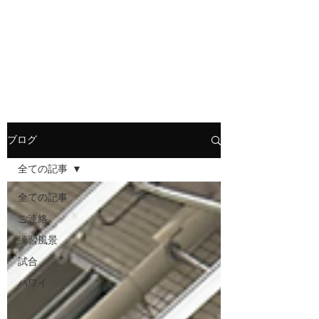
HOLLY JIU-JITSU
TEAM
​VISCA柔術 北大和支部
ブログ
全ての記事
全ての記事
ご連絡
練習風景
試合
ハワイ