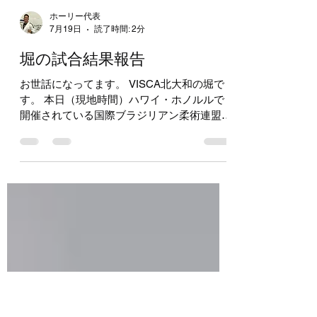
ホーリー代表
7月19日
読了時間: 2分
堀の試合結果報告
お世話になってます。 VISCA北大和の堀で
す。 本日（現地時間）ハワイ・ホノルルで
開催されている国際ブラジリアン柔術連盟主
催の IBJJF Honolulu Open に私、堀が出場し
ました 結果はなんとか三回勝って優勝 たく
さんの応援、ありがとうございました 今回
は約2年ぶりの試合 一年前、左膝に少し大き
めのケガをし不安のある中の今回の試合でし
た ホノルルは私にとって第二の故郷と言っ
ても過言ではないほど思い入れがたくさんあ