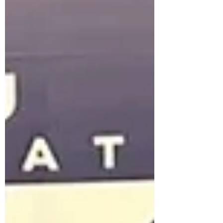
クラスで開講。 晴れた日のクラス後には毎
年恒例のかき氷を子どもたちに振舞っていま
す！！ 今年の第一回目を25日に行いまし
た！！見てください！この笑顔！！ 汗をか
いた後のかき氷は最高ですね！！ 夏休み期
間中も体験・見学、随時承っています。 お
気軽にお問い合わせください！！ 8月のスケ
ジュールも出ていますので各自ご確認くださ
い。 ・5日（水）キッズクラスのみお休み
（試合のため） ・7日（金）大人のみお休み
・11日（火・祝）キッズクラスのみお休み
・13～15日 お盆休み 全クラスお休み ・
26日（水）大人のみお休み 試験的に毎週木
曜日は19時30分から21時までのクラスと
し、スパーリング無