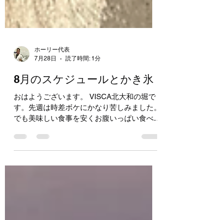
ホーリー代表
7月28日
読了時間: 1分
8月のスケジュールとかき氷
おはようございます。 VISCA北大和の堀で
す。先週は時差ボケにかなり苦しみました。
でも美味しい食事を安くお腹いっぱい食べら
れる日本ってやっぱり最高！！ 夏休みに入
りましたね！！ あいかわらず子どもたちの
元気な笑顔にパワーをもらっています♡ そ
んな夏休み期間中は、水曜日と土曜日に限り
特別スケジュールで運営しています。 水曜
日・土曜日ともに、16時から全年齢合同の