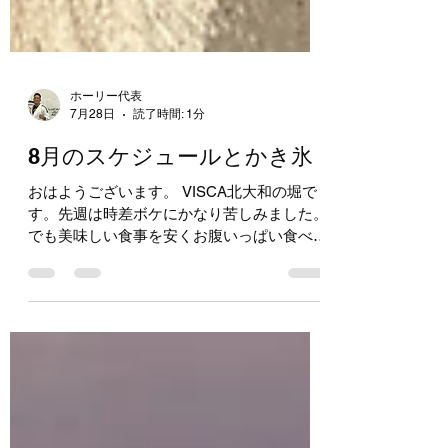
ホーリー代表
7月28日
読了時間: 1分
8月のスケジュールとかき氷
おはようございます。 VISCA北大和の堀で
す。先週は時差ボケにかなり苦しみました。
でも美味しい食事を安くお腹いっぱい食べら
れる日本ってやっぱり最高！！ 夏休みに入
りましたね！！ あいかわらず子どもたちの
元気な笑顔にパワーをもらっています♡ そ
んな夏休み期間中は、水曜日と土曜日に限り
特別スケジュールで運営しています。 水曜
日・土曜日ともに、16時から全年齢合同の