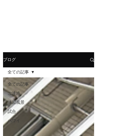
HOLLY JIU-JITSU
TEAM
​VISCA柔術 北大和支部
ブログ
全ての記事
全ての記事
ご連絡
練習風景
試合
ハワイ