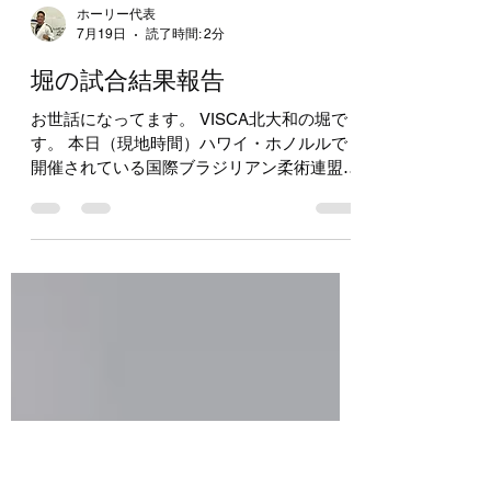
ホーリー代表
7月19日
読了時間: 2分
堀の試合結果報告
お世話になってます。 VISCA北大和の堀で
す。 本日（現地時間）ハワイ・ホノルルで
開催されている国際ブラジリアン柔術連盟主
催の IBJJF Honolulu Open に私、堀が出場し
ました 結果はなんとか三回勝って優勝 たく
さんの応援、ありがとうございました 今回
は約2年ぶりの試合 一年前、左膝に少し大き
めのケガをし不安のある中の今回の試合でし
た ホノルルは私にとって第二の故郷と言っ
ても過言ではないほど思い入れがたくさんあ