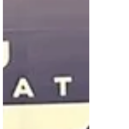
クラスで開講。 晴れた日のクラス後には毎
年恒例のかき氷を子どもたちに振舞っていま
す！！ 今年の第一回目を25日に行いまし
た！！見てください！この笑顔！！ 汗をか
いた後のかき氷は最高ですね！！ 夏休み期
間中も体験・見学、随時承っています。 お
気軽にお問い合わせください！！ 8月のスケ
ジュールも出ていますので各自ご確認くださ
い。 ・5日（水）キッズクラスのみお休み
（試合のため） ・7日（金）大人のみお休み
・11日（火・祝）キッズクラスのみお休み
・13～15日 お盆休み 全クラスお休み ・
26日（水）大人のみお休み 試験的に毎週木
曜日は19時30分から21時までのクラスと
し、スパーリング無