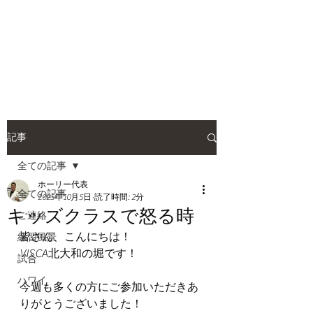
HOLLY JIU-JITSU
TEAM
​VISCA柔術 北大和支部
記事
全ての記事
ホーリー代表
全ての記事
2025年10月5日
読了時間: 2分
キッズクラスで怒る時
ご連絡
皆さん、こんにちは！
練習風景
VISCA北大和の堀です！
試合
ハワイ
今週も多くの方にご参加いただきあ
りがとうございました！