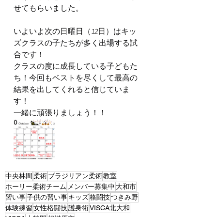
せてもらいました。
いよいよ次の日曜日（12日）はキッ
ズクラスの子たちが多く出場する試
合です！
クラスの度に成長している子どもた
ち！今回もベストを尽くして最高の
結果を出してくれると信じていま
す！
一緒に頑張りましょう！！
中央林間
柔術
ブラジリアン柔術
教室
ホーリー柔術チーム
メンバー募集中
大和市
習い事
子供の習い事
キッズ
格闘技
つきみ野
体験練習
女性格闘技
護身術
VISCA北大和