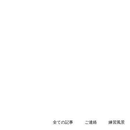
HOLLY JIU-JITSU TEAM
​VISCA柔術 北大和支部
ホーム
入会のご案内
スケジュール
キッズ柔術体育
全ての記事
ご連絡
練習風景