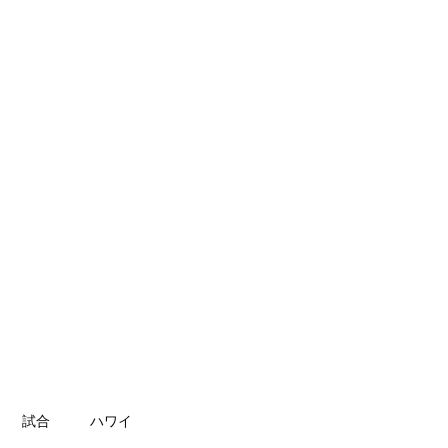
第二マットのご案内
ブログ
その他
試合
ハワイ