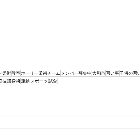
ン柔術
教室
ホーリー柔術チーム
メンバー募集中
大和市
習い事
子供の習
闘技
護身術
運動
スポーツ
試合