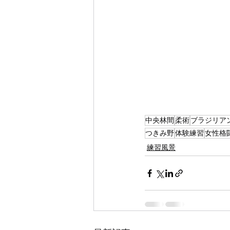
中央林間
柔術
ブラジリア
つきみ野
体験練習
女性格
練習風景