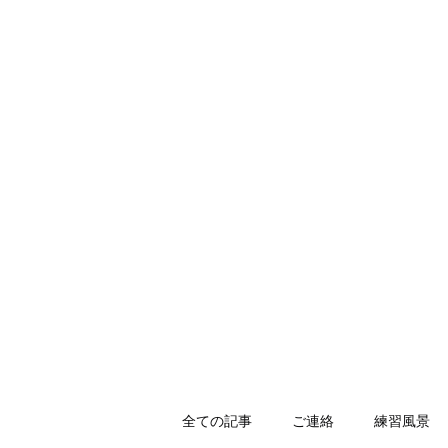
HOLLY JIU-JITSU TEAM
​VISCA柔術 北大和支部
ホーム
入会のご案内
スケジュール
キッズ柔術体育
全ての記事
ご連絡
練習風景