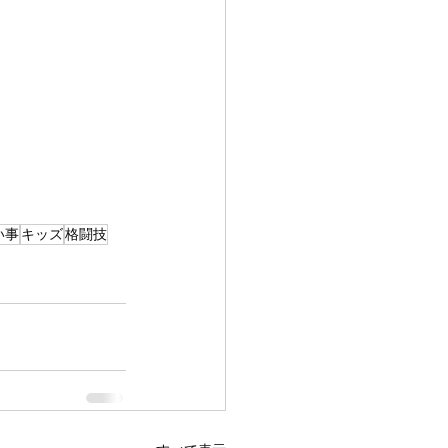
い事
キッズ
格闘技