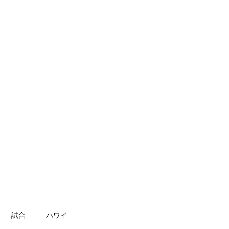
第二マットのご案内
ブログ
その他
試合
ハワイ