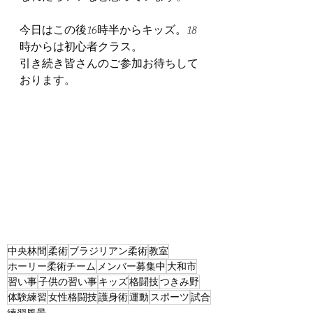
今日はこの後16時半からキッズ。18
時からは初心者クラス。
引き続き皆さんのご参加お待ちして
おります。
中央林間
柔術
ブラジリアン柔術
教室
ホーリー柔術チーム
メンバー募集中
大和市
習い事
子供の習い事
キッズ
格闘技
つきみ野
体験練習
女性格闘技
護身術
運動
スポーツ
試合