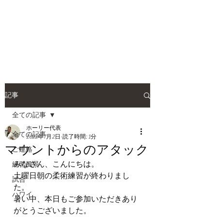
HOLLY JIU-JITSU
TEAM
​VISCA柔術 北大和支部
記事
全ての記事
ホーリー代表
全ての記事
2022年7月2日
読了時間: 1分
マウントからのアタック
ご連絡
みなさん、こんにちは。
練習風景
土曜日朝の柔術練習が終わりまし
試合
た。
ハワイ
暑い中、本日もご参加いただきあり
がとうございました。