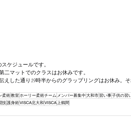
のスケジュールです。
・第二マットでのクラスはお休みです。
お伝えした通り19時半からのグラップリングはお休み。
ン柔術
教室
ホーリー柔術チーム
メンバー募集中
大和市
習い事
子供の習
闘技
護身術
VISCA北大和
VISCA
上鶴間