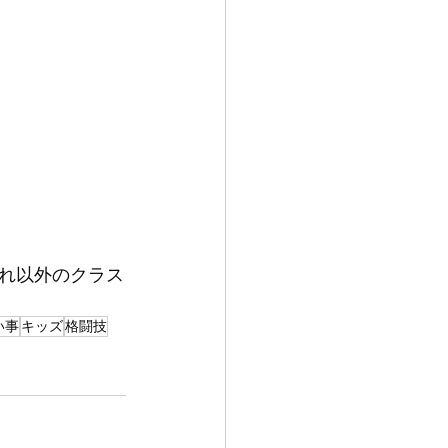
それ以外のクラス
い事
キッズ
格闘技