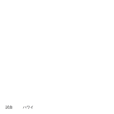
第二マットのご案内
ブログ
その他
試合
ハワイ