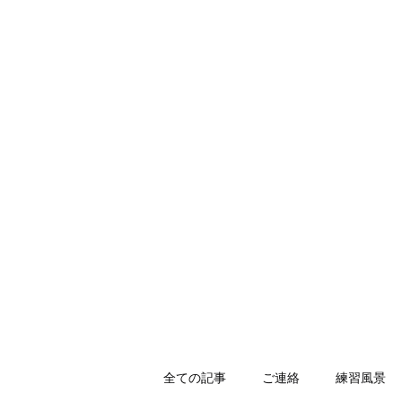
HOLLY JIU-JITSU TEAM
​VISCA柔術 北大和支部
ホーム
入会のご案内
スケジュール
キッズ柔術体育
全ての記事
ご連絡
練習風景