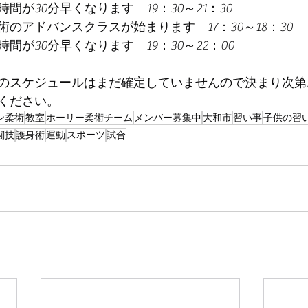
間が30分早くなります　19：30～21：30
のアドバンスクラスが始まります　17：30～18：30
間が30分早くなります　19：30～22：00
のスケジュールはまだ確定していませんので決まり次第
ください。
ン柔術
教室
ホーリー柔術チーム
メンバー募集中
大和市
習い事
子供の習
闘技
護身術
運動
スポーツ
試合