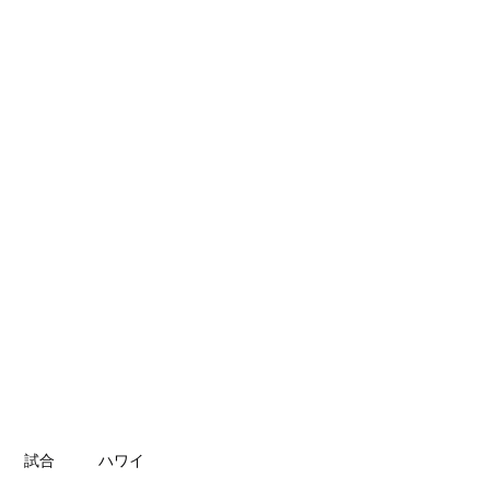
第二マットのご案内
ブログ
その他
試合
ハワイ