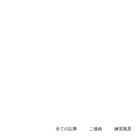
HOLLY JIU-JITSU TEAM
​VISCA柔術 北大和支部
ホーム
入会のご案内
スケジュール
キッズ柔術体育
全ての記事
ご連絡
練習風景