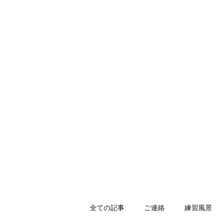
HOLLY JIU-JITSU TEAM
​VISCA柔術 北大和支部
ホーム
入会のご案内
スケジュール
キッズ柔術体育
全ての記事
ご連絡
練習風景