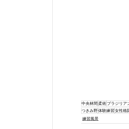
中央林間
柔術
ブラジリア
つきみ野
体験練習
女性格
練習風景