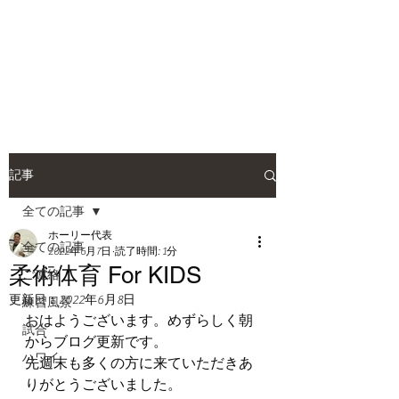
HOLLY JIU-JITSU
TEAM
​VISCA柔術 北大和支部
記事
全ての記事
ホーリー代表
全ての記事
2022年6月7日
読了時間: 1分
柔術体育 For KIDS
ご連絡
更新日：
2022年6月8日
練習風景
おはようございます。めずらしく朝
試合
からブログ更新です。
ハワイ
先週末も多くの方に来ていただきあ
りがとうございました。