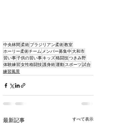
中央林間
柔術
ブラジリアン柔術
教室
ホーリー柔術チーム
メンバー募集中
大和市
習い事
子供の習い事
キッズ
格闘技
つきみ野
体験練習
女性格闘技
護身術
運動
スポーツ
試合
練習風景
すべて表示
最新記事