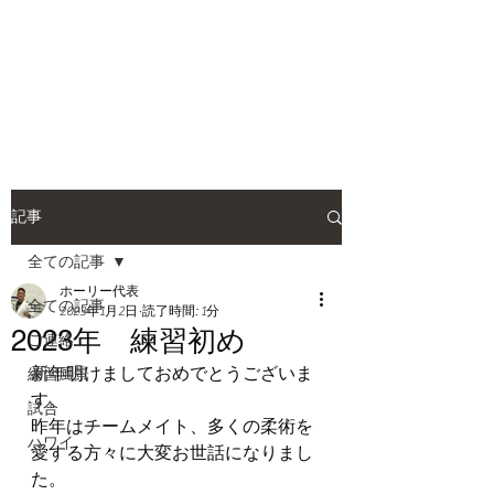
HOLLY JIU-JITSU
TEAM
​VISCA柔術 北大和支部
記事
全ての記事
ホーリー代表
全ての記事
2023年1月2日
読了時間: 1分
2023年 練習初め
ご連絡
新年明けましておめでとうございま
練習風景
す。
試合
昨年はチームメイト、多くの柔術を
ハワイ
愛する方々に大変お世話になりまし
た。