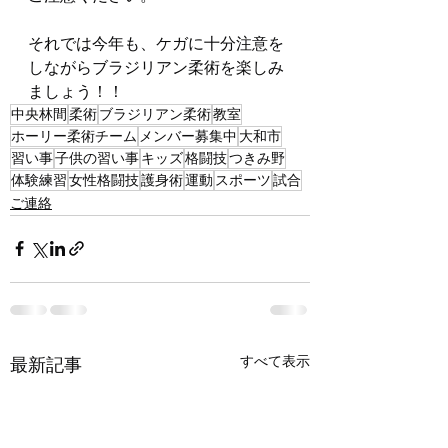
それでは今年も、ケガに十分注意を
しながらブラジリアン柔術を楽しみ
ましょう！！
中央林間
柔術
ブラジリアン柔術
教室
ホーリー柔術チーム
メンバー募集中
大和市
習い事
子供の習い事
キッズ
格闘技
つきみ野
体験練習
女性格闘技
護身術
運動
スポーツ
試合
ご連絡
すべて表示
最新記事