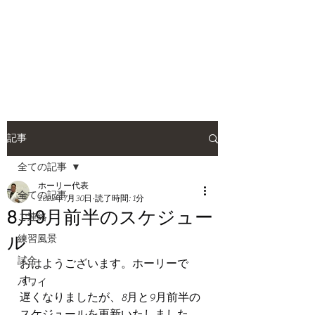
HOLLY JIU-JITSU
TEAM
​VISCA柔術 北大和支部
記事
全ての記事
ホーリー代表
全ての記事
2022年7月30日
読了時間: 1分
8月9月前半のスケジュー
ご連絡
ル
練習風景
試合
おはようございます。ホーリーで
す。
ハワイ
遅くなりましたが、8月と9月前半の
スケジュールを更新いたしました。