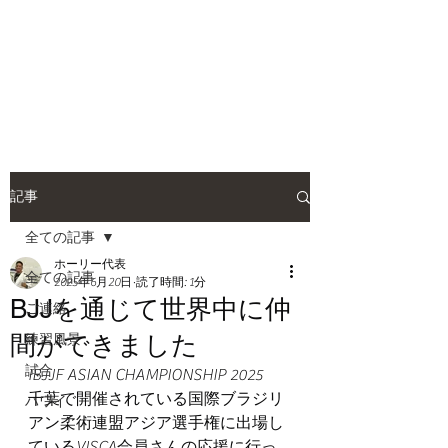
HOLLY JIU-JITSU
TEAM
​VISCA柔術 北大和支部
記事
全ての記事
ホーリー代表
全ての記事
2025年6月20日
読了時間: 1分
BJJを通じて世界中に仲
ご連絡
間ができました
練習風景
試合
IBJJF ASIAN CHAMPIONSHIP 2025
千葉で開催されている国際ブラジリ
ハワイ
アン柔術連盟アジア選手権に出場し
ているVISCA会員さんの応援に行っ