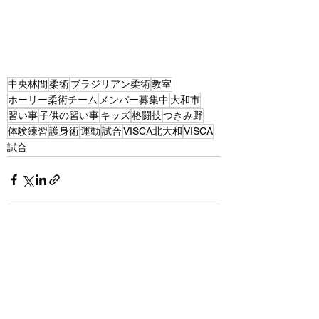
中央林間
柔術
ブラジリアン柔術
教室
ホーリー柔術チーム
メンバー募集中
大和市
習い事
子供の習い事
キッズ
格闘技
つきみ野
体験練習
護身術
運動
試合
VISCA北大和
VISCA
試合
すべて表示
最新記事