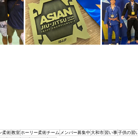
ン柔術
教室
ホーリー柔術チーム
メンバー募集中
大和市
習い事
子供の習