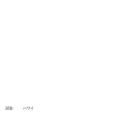
第二マットのご案内
ブログ
その他
試合
ハワイ