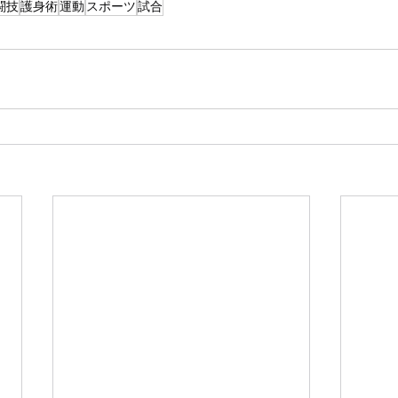
闘技
護身術
運動
スポーツ
試合