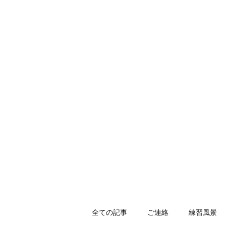
HOLLY JIU-JITSU TEAM
​VISCA柔術 北大和支部
ホーム
入会のご案内
スケジュール
キッズ柔術体育
全ての記事
ご連絡
練習風景