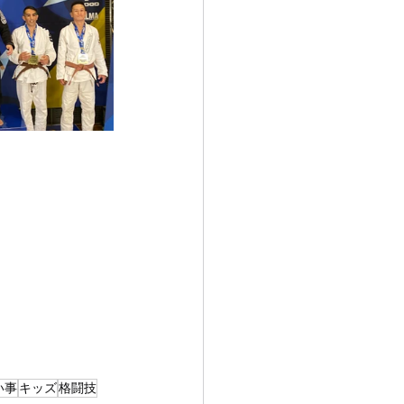
い事
キッズ
格闘技