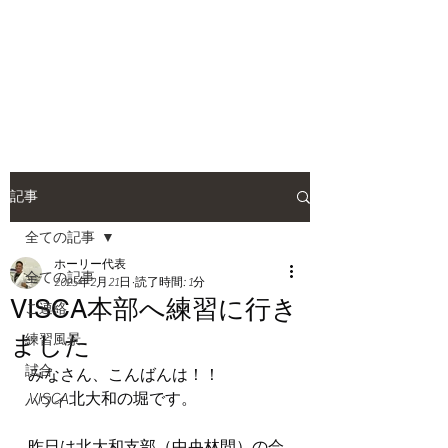
HOLLY JIU-JITSU
TEAM
​VISCA柔術 北大和支部
記事
全ての記事
ホーリー代表
全ての記事
2025年2月21日
読了時間: 1分
VISCA本部へ練習に行き
ご連絡
ました
練習風景
試合
みなさん、こんばんは！！
VISCA北大和の堀です。
ハワイ
昨日は北大和支部（中央林間）の会