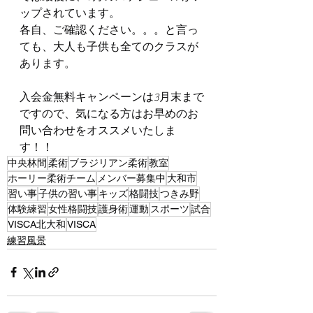
ップされています。
各自、ご確認ください。。。と言っ
ても、大人も子供も全てのクラスが
あります。
入会金無料キャンペーンは3月末まで
ですので、気になる方はお早めのお
問い合わせをオススメいたしま
す！！
中央林間
柔術
ブラジリアン柔術
教室
ホーリー柔術チーム
メンバー募集中
大和市
習い事
子供の習い事
キッズ
格闘技
つきみ野
体験練習
女性格闘技
護身術
運動
スポーツ
試合
VISCA北大和
VISCA
練習風景