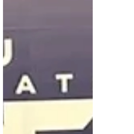
クラスで開講。 晴れた日のクラス後には毎
年恒例のかき氷を子どもたちに振舞っていま
す！！ 今年の第一回目を25日に行いまし
た！！見てください！この笑顔！！ 汗をか
いた後のかき氷は最高ですね！！ 夏休み期
間中も体験・見学、随時承っています。 お
気軽にお問い合わせください！！ 8月のスケ
ジュールも出ていますので各自ご確認くださ
い。 ・5日（水）キッズクラスのみお休み
（試合のため） ・7日（金）大人のみお休み
・11日（火・祝）キッズクラスのみお休み
・13～15日 お盆休み 全クラスお休み ・
26日（水）大人のみお休み 試験的に毎週木
曜日は19時30分から21時までのクラスと
し、スパーリング無