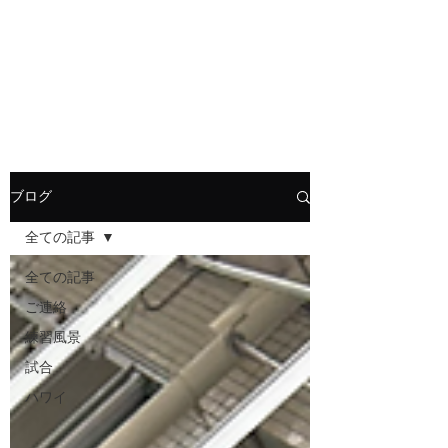
HOLLY JIU-JITSU
TEAM
​VISCA柔術 北大和支部
ブログ
全ての記事
全ての記事
ご連絡
練習風景
試合
ハワイ