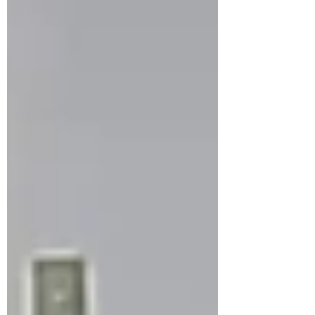
催の IBJJF Honolulu Open に私、堀が出場し
ました 結果はなんとか三回勝って優勝 たく
さんの応援、ありがとうございました 今回
は約2年ぶりの試合 一年前、左膝に少し大き
めのケガをし不安のある中の今回の試合でし
た ホノルルは私にとって第二の故郷と言っ
ても過言ではないほど思い入れがたくさんあ
り 今回も本当に多くの方々のサポートのお
かげでこの結果を得ることができました あ
りがとうございます 一週間もクラスを休み
にすることはとても辛かったのですが、気持
ちよく送り出してくれた練習生の皆さんには
感謝の気持ちでいっぱいです 出国前の最後
のクラスでは、子どもたち全員から「先生、
頑張ってきて！」と応援され いつも以上に
力を出すことができました 私の師匠である
VISCA柔術アカデミー代表の水野先生、練習
生の皆さん VISCA北大和支部の私の生徒さ
んたち 私の選手練の練習仲間たち そしてハ
ワイでは白帯の頃から毎年お世話になってい